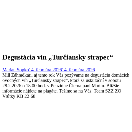
Degustácia vín „Turčiansky strapec“
Marian Sopko
14. februára 2026
14. februára 2026
Milí Záhradkári, aj tento rok Vás pozývame na degustáciu domácich
ovocných vín „Turčiansky strapec“, ktorá sa uskutoční v sobotu
28.2.2026 o 18.00 hod. v Penzióne Čierna pani Martin. Bližšie
informácie nájdete na plagáte. Tešíme sa na Vás. Team SZZ ZO
Vrútky KB 22-68