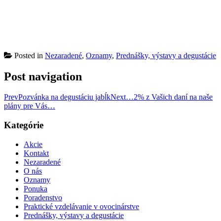
Posted in
Nezaradené
,
Oznamy
,
Prednášky, výstavy a degustácie
Post navigation
Prev
Pozvánka na degustáciu jabĺk
Next
…2% z Vašich daní na naše
plány pre Vás…
Kategórie
Akcie
Kontakt
Nezaradené
O nás
Oznamy
Ponuka
Poradenstvo
Praktické vzdelávanie v ovocinárstve
Prednášky, výstavy a degustácie