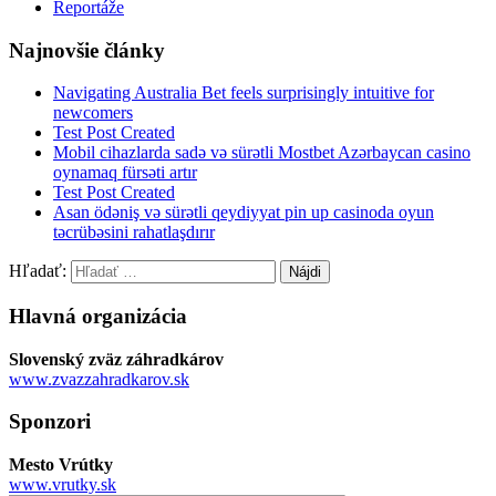
Reportáže
Najnovšie články
Navigating Australia Bet feels surprisingly intuitive for
newcomers
Test Post Created
Mobil cihazlarda sadə və sürətli Mostbet Azərbaycan casino
oynamaq fürsəti artır
Test Post Created
Asan ödəniş və sürətli qeydiyyat pin up casinoda oyun
təcrübəsini rahatlaşdırır
Hľadať:
Hlavná organizácia
Slovenský zväz záhradkárov
www.zvazzahradkarov.sk
Sponzori
Mesto Vrútky
www.vrutky.sk