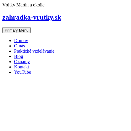
Skip
Vrútky Martin a okolie
to
content
zahradka-vrutky.sk
Primary Menu
Domov
O nás
Praktické vzdelávanie
Blog
Oznamy
Kontakt
YouTube