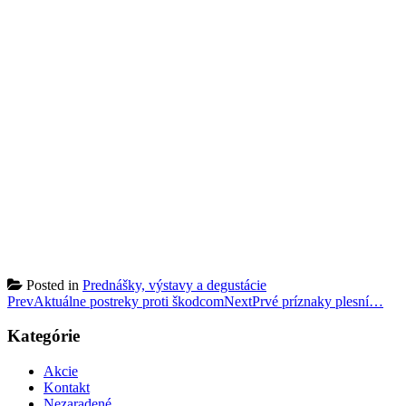
Posted in
Prednášky, výstavy a degustácie
Post
Prev
Aktuálne postreky proti škodcom
Next
Prvé príznaky plesní…
navigation
Kategórie
Akcie
Kontakt
Nezaradené