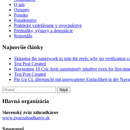
O nás
Oznamy
Ponuka
Poradenstvo
Praktické vzdelávanie v ovocinárstve
Prednášky, výstavy a degustácie
Reportáže
Najnovšie články
Skipping the paperwork to spin the reels: why no verification ca
Test Post Created
Navigating 10 Cric feels surprisingly intuitive even for first-tim
Test Post Created
Pin Up CL überrascht mit unerwarteter Einfachheit in der Navi
Hľadať:
Hlavná organizácia
Slovenský zväz záhradkárov
www.zvazzahradkarov.sk
Sponzori