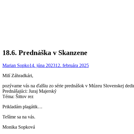
18.6. Prednáška v Skanzene
Marian Sopko
14. júna 2023
12. februára 2025
Milí Záhradkári,
pozývame vás na ďalšiu zo série prednášok v Múzeu Slovenskej dedi
Prednášajúci: Juraj Majerský
Téma: Šittov rez
Prikladám plagátik…
Tešíme sa na vás.
Monika Sopková