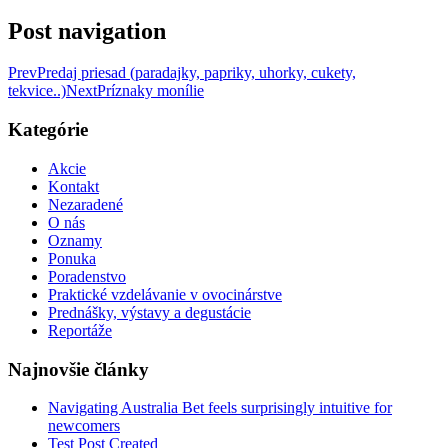
Post navigation
Prev
Predaj priesad (paradajky, papriky, uhorky, cukety,
tekvice..)
Next
Príznaky monílie
Kategórie
Akcie
Kontakt
Nezaradené
O nás
Oznamy
Ponuka
Poradenstvo
Praktické vzdelávanie v ovocinárstve
Prednášky, výstavy a degustácie
Reportáže
Najnovšie články
Navigating Australia Bet feels surprisingly intuitive for
newcomers
Test Post Created