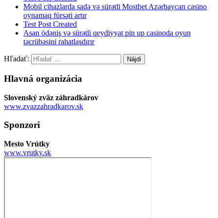
Mobil cihazlarda sadə və sürətli Mostbet Azərbaycan casino
oynamaq fürsəti artır
Test Post Created
Asan ödəniş və sürətli qeydiyyat pin up casinoda oyun
təcrübəsini rahatlaşdırır
Hľadať:
Hlavná organizácia
Slovenský zväz záhradkárov
www.zvazzahradkarov.sk
Sponzori
Mesto Vrútky
www.vrutky.sk