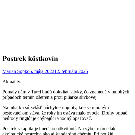
Postrek kôstkovín
Marian Sopko
5. mája 2022
12. februára 2025
Aktuality.
Pomaly nám v Turci budú dokvitať slivky, čo znamená v mnohých
prípadoch termín ošetrenia proti piliarke slivkovej.
Na piliarku sú zvlášť náchylné ringlóty, kde sa mnohým
pestovateľom stáva, že roky im ostáva málo ovocia. Druhý prípad
neúrody ringlót je chýbajúci vhodný opaľovač.
Postrek sa aplikuje hneď po odkvitnutí. Na výber máme tak
ekologické postreky, ako aj štandardnú chémiu. Pri použití