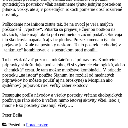
syntetických postrekov však zasiahneme týmto jedným postrekom
pilarku, vošky, ale aj v posledných rokoch pomerne dosť rozšírené
nosániky.
Poškodenie nosánikom zistíte tak, že na ovocí je veľa malých
poškodení -„vpichov“. Piliarka sa prejavuje čiernou bodkou na
slivkách, ktoré majú okolo pol centimetra a začnú padať. Obidvaja
títo škodcovia napádajú aj viac plodov. Po zaznamenaní týchto
prejavov je už ale na postreky neskoro. Tento postrek je vhodný v
„tankmixe“ kombinovať aj s postrekom proti monílii.
Treba však dávať pozor na miešateľnosť prípravkov. Konkrétne
prípravky si doštudujte podľa toho, či si vyberiete ekologickú, alebo
„chemickú“ cestu. Je tam možné množstvo kombinácií. V prípade
postreku „na istotu“ použite Signum (na rozdiel od mednatých
prípravkov ho môžete použiť aj na broskyne) a Mospilan ako
systémový prípravok rieši veľký záber škodcov.
Postupujte podľa návodov a všetky postreky vrátane ekologických
používajte ráno alebo k večeru mimo letovej aktivity včiel, lebo aj
mnohé Eko postreky zasahujú včely….
Peter Bella
Posted in
Poradenstvo