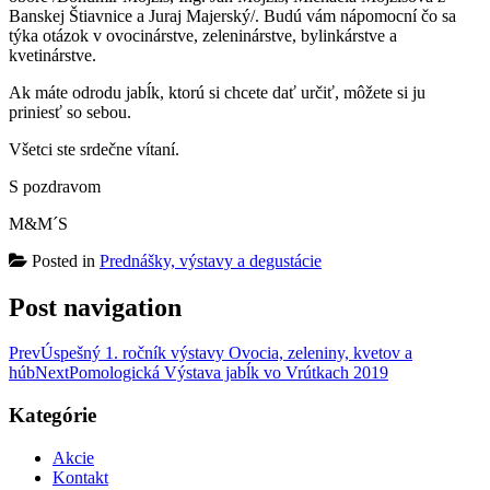
Banskej Štiavnice a Juraj Majerský/. Budú vám nápomocní čo sa
týka otázok v ovocinárstve, zeleninárstve, bylinkárstve a
kvetinárstve.
Ak máte odrodu jabĺk, ktorú si chcete dať určiť, môžete si ju
priniesť so sebou.
Všetci ste srdečne vítaní.
S pozdravom
M&M´S
Posted in
Prednášky, výstavy a degustácie
Post navigation
Prev
Úspešný 1. ročník výstavy Ovocia, zeleniny, kvetov a
húb
Next
Pomologická Výstava jabĺk vo Vrútkach 2019
Kategórie
Akcie
Kontakt