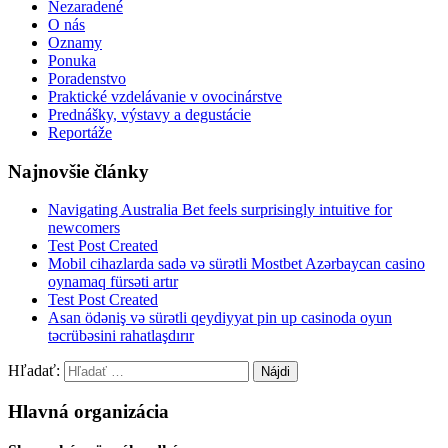
Nezaradené
O nás
Oznamy
Ponuka
Poradenstvo
Praktické vzdelávanie v ovocinárstve
Prednášky, výstavy a degustácie
Reportáže
Najnovšie články
Navigating Australia Bet feels surprisingly intuitive for
newcomers
Test Post Created
Mobil cihazlarda sadə və sürətli Mostbet Azərbaycan casino
oynamaq fürsəti artır
Test Post Created
Asan ödəniş və sürətli qeydiyyat pin up casinoda oyun
təcrübəsini rahatlaşdırır
Hľadať:
Hlavná organizácia