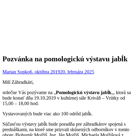
Pozvánka na pomologickú výstavu jabĺk
Marian Sopko
6. októbra 2019
20. februára 2025
Milí Záhradkári,
srdečne Vás pozývame na „
Pomologickú výstavu jabĺk
„, ktorá sa
bude konať dňa 19.10.2019 v kultúrnej sále Kriváň – Vrútky od
15,00 – 18,00 hod.
Vystavovaných bude viac ako 100 odrôd jabĺk.
Súčasťou výstavy jabĺk bude poradňa pre záhradkárov spojená s
prednáškami, na ktoré sme prizvali skúsených odborníkov v tomto
obore /Bohumír Mojžiš, Ing. Ján Mojžiš, Michaela Mojžišová z