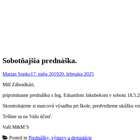
Sobotňajšia prednáška.
Marian Sopko
17. mája 2019
20. februára 2025
Milí Záhradkári,
pripomíname prednášku s Ing. Eduardom Jakubekom v sobotu 18.5.2
Skontrolujeme si marcovú výsadbu pri škole, predvedieme ukážku vr
Tešíme sa na Vašu účasť.
Vaši M&M´S
Posted in
Prednášky, výstavy a degustácie