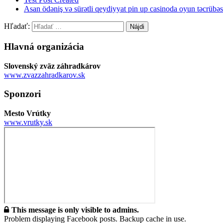
Asan ödəniş və sürətli qeydiyyat pin up casinoda oyun təcrübəsi
Hľadať:
Hlavná organizácia
Slovenský zväz záhradkárov
www.zvazzahradkarov.sk
Sponzori
Mesto Vrútky
www.vrutky.sk
This message is only visible to admins.
Problem displaying Facebook posts. Backup cache in use.