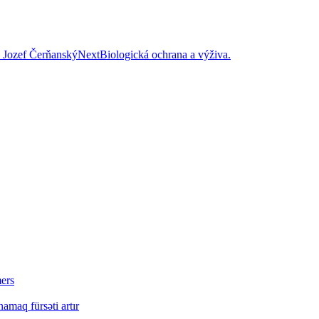
. Jozef Čerňanský
Next
Biologická ochrana a výživa.
mers
amaq fürsəti artır