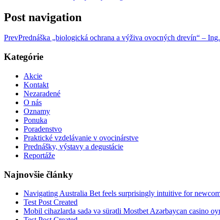
Post navigation
Prev
Prednáška „biologická ochrana a výživa ovocných drevín“ – Ing
Kategórie
Akcie
Kontakt
Nezaradené
O nás
Oznamy
Ponuka
Poradenstvo
Praktické vzdelávanie v ovocinárstve
Prednášky, výstavy a degustácie
Reportáže
Najnovšie články
Navigating Australia Bet feels surprisingly intuitive for newco
Test Post Created
Mobil cihazlarda sadə və sürətli Mostbet Azərbaycan casino oyn
Test Post Created